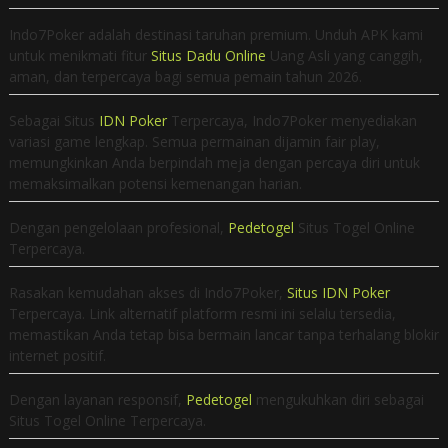
Indo7Poker adalah destinasi taruhan premium. Unduh APK kami
untuk menikmati fitur
Situs Dadu Online
Uang Asli yang canggih,
aman, dan terpercaya bagi semua pemain tahun 2026.
Sebagai Situs
IDN Poker
Terpercaya, Indo7Poker menyediakan
variasi game lengkap. Semua permainan dijamin fair play,
memungkinkan Anda berpindah meja dengan percaya diri untuk
memaksimalkan potensi kemenangan harian.
Dengan pengelolaan profesional,
Pedetogel
Situs Togel Online
Terpercaya.
Rasakan kemudahan akses di Indo7Poker,
Situs IDN Poker
Terpercaya. Link alternatif platform resmi ini selalu tersedia,
memastikan Anda tetap bisa bermain lancar tanpa terhalang blokir
internet positif.
Dengan layanan responsif,
Pedetogel
mengukuhkan diri sebagai
Situs Togel Online Terpercaya.