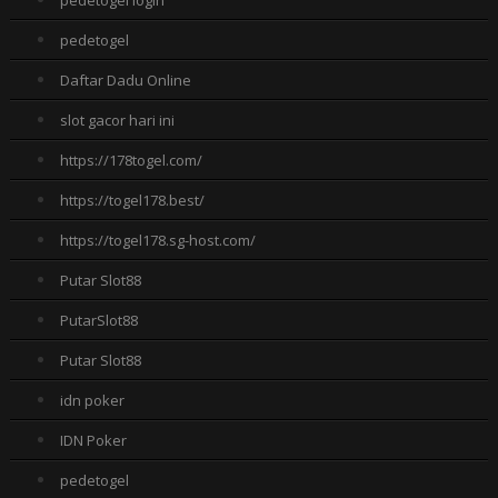
pedetogel
Daftar Dadu Online
slot gacor hari ini
https://178togel.com/
https://togel178.best/
https://togel178.sg-host.com/
Putar Slot88
PutarSlot88
Putar Slot88
idn poker
IDN Poker
pedetogel