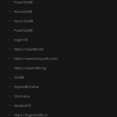
PutarSlot88
NovaSlot88
Nova Slot88
PutarSlot88
togel178
https://vipw88.net/
https://www.fixmyacllc.com/
https://vipwin88.org/
Slot88
Vipwin88 Daftar
Slot Dana
Malaka555
https://togelslot88.cc/