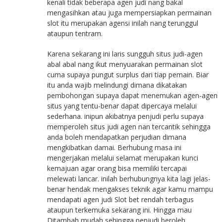
kenali tidak beberapa agen judi nang bakal
mengasihkan atau juga mempersiapkan permainan
slot itu merupakan agensi inilah nang terunggul
ataupun tentram.
Karena sekarang ini laris sungguh situs judi-agen
abal abal nang ikut menyuarakan permainan slot
cuma supaya pungut surplus dari tiap pemain. Biar
itu anda wajib melindungi dimana dikatakan
pembohongan supaya dapat menemukan agen-agen
situs yang tentu-benar dapat dipercaya melalui
sederhana. inipun akibatnya penjudi perlu supaya
memperoleh situs judi agen nan tercantik sehingga
anda boleh mendapatkan perjudian dimana
mengkibatkan damai. Berhubung masa ini
mengerjakan melalui selamat merupakan kunci
kemajuan agar orang bisa memiliki tercapai
melewati lancar. inilah berhubungnya kita lagi jelas-
benar hendak mengakses teknik agar kamu mampu
mendapati agen judi Slot bet rendah terbagus
ataupun terkemuka sekarang ini. Hingga mau
Ditambah mudah sehingga penjudi beroleh