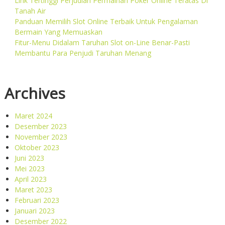
Link Tertinggi Perjudian Permainan Poker Online Teratas Di
Tanah Air
Panduan Memilih Slot Online Terbaik Untuk Pengalaman
Bermain Yang Memuaskan
Fitur-Menu Didalam Taruhan Slot on-Line Benar-Pasti
Membantu Para Penjudi Taruhan Menang
Archives
Maret 2024
Desember 2023
November 2023
Oktober 2023
Juni 2023
Mei 2023
April 2023
Maret 2023
Februari 2023
Januari 2023
Desember 2022