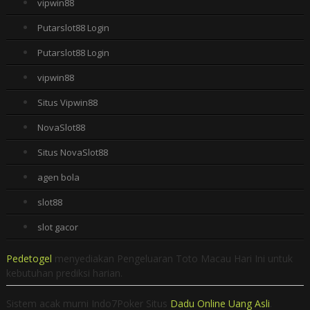
vipwin88
Putarslot88 Login
Putarslot88 Login
vipwin88
Situs Vipwin88
NovaSlot88
Situs NovaSlot88
agen bola
slot88
slot gacor
Pedetogel
menyediakan Pengeluaran Toto Macau Hari Ini untuk
kebutuhan prediksi harian.
Sistem acak murni Indo7Poker Situs
Dadu Online Uang Asli
.