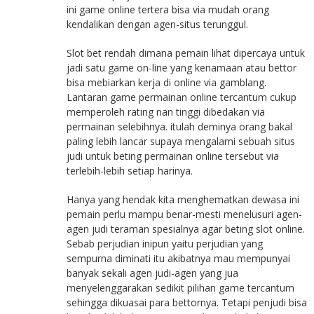
ini game online tertera bisa via mudah orang
kendalikan dengan agen-situs terunggul.
Slot bet rendah dimana pemain lihat dipercaya untuk
jadi satu game on-line yang kenamaan atau bettor
bisa mebiarkan kerja di online via gamblang.
Lantaran game permainan online tercantum cukup
memperoleh rating nan tinggi dibedakan via
permainan selebihnya. itulah deminya orang bakal
paling lebih lancar supaya mengalami sebuah situs
judi untuk beting permainan online tersebut via
terlebih-lebih setiap harinya.
Hanya yang hendak kita menghematkan dewasa ini
pemain perlu mampu benar-mesti menelusuri agen-
agen judi teraman spesialnya agar beting slot online.
Sebab perjudian inipun yaitu perjudian yang
sempurna diminati itu akibatnya mau mempunyai
banyak sekali agen judi-agen yang jua
menyelenggarakan sedikit pilihan game tercantum
sehingga dikuasai para bettornya. Tetapi penjudi bisa