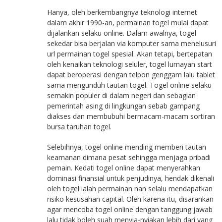
Hanya, oleh berkembangnya teknologi internet
dalam akhir 1990-an, permainan togel mulai dapat
dijalankan selaku online. Dalam awalnya, togel
sekedar bisa berjalan via komputer sama menelusuri
url permainan togel spesial. Akan tetapi, bertepatan
oleh kenaikan teknologi seluler, togel lumayan start
dapat beroperasi dengan telpon genggam lalu tablet
sama mengunduh tautan togel. Togel online selaku
semakin populer di dalam negeri dan sebagian
pemerintah asing di lingkungan sebab gampang
diakses dan membubuhi bermacam-macam sortiran
bursa taruhan togel.
Selebihnya, togel online mending memberi tautan
keamanan dimana pesat sehingga menjaga pribadi
pemain. Kedati togel online dapat menyerahkan
dominasi finansial untuk penjudinya, hendak dikenali
oleh togel ialah permainan nan selalu mendapatkan
risiko kesusahan capital. Oleh karena itu, disarankan
agar mencoba togel online dengan tanggung jawab
lalu tidak boleh suah menyia-nyiakan lebih dari yang