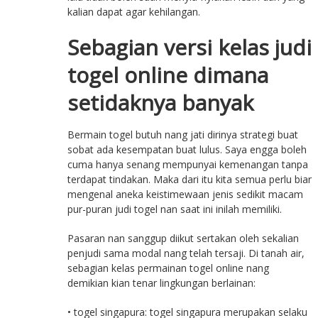
kalian dapat agar kehilangan.
Sebagian versi kelas judi
togel online dimana
setidaknya banyak
Bermain togel butuh nang jati dirinya strategi buat
sobat ada kesempatan buat lulus. Saya engga boleh
cuma hanya senang mempunyai kemenangan tanpa
terdapat tindakan. Maka dari itu kita semua perlu biar
mengenal aneka keistimewaan jenis sedikit macam
pur-puran judi togel nan saat ini inilah memiliki.
Pasaran nan sanggup diikut sertakan oleh sekalian
penjudi sama modal nang telah tersaji. Di tanah air,
sebagian kelas permainan togel online nang
demikian kian tenar lingkungan berlainan:
• togel singapura: togel singapura merupakan selaku