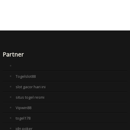
Partner
Togelslot88
slot gacor hari ini
situs togel resmi
Vipwin88
togel178
idn poker