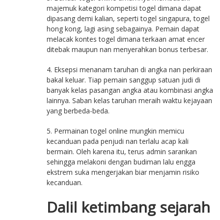
majemuk kategori kompetisi togel dimana dapat
dipasang demi kalian, seperti togel singapura, togel
hong kong, lagi asing sebagainya. Pemain dapat
melacak kontes togel dimana terkaan amat encer
ditebak maupun nan menyerahkan bonus terbesar.
4. Eksepsi menanam taruhan di angka nan perkiraan
bakal keluar. Tiap pemain sanggup satuan judi di
banyak kelas pasangan angka atau kombinasi angka
lainnya. Saban kelas taruhan meraih waktu kejayaan
yang berbeda-beda.
5. Permainan togel online mungkin memicu
kecanduan pada penjudi nan terlalu acap kali
bermain. Oleh karena itu, terus admin sarankan
sehingga melakoni dengan budiman lalu engga
ekstrem suka mengerjakan biar menjamin risiko
kecanduan.
Dalil ketimbang sejarah