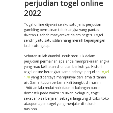
perjudian togel online
2022
Togel online diyakini selaku satu jenis perjudian
gambling permainan tebak angka yang pantas
diketahui sebab masyarakat dalam negeri. Togel
sendiri yaitu satu istilah nang meraih kepanjangan
ialah toto gelap.
Sebutan itulah diambil untuk merujuk dalam
perjudian permainan apa anda memprakiraan angka
yang mau kelihatan di undian berikutnya. Histori
togel online berangkat sama adanya perjudian
togel
178
yang dipercaya mempunyai dari lama di tanah
air. Game itupun pertama kali bangkit di musim
1960-an lalu mulai naik daun di kalangan public
domestik pada waktu 1970-an. Selagi ini, togel
sekedar bisa berjalan sebagai langsung di toko-toko
ataupun agen togel yang menjalar di seluruh
nasional.