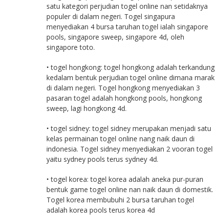
satu kategori perjudian togel online nan setidaknya
populer di dalam negeri. Togel singapura
menyediakan 4 bursa taruhan togel ialah singapore
pools, singapore sweep, singapore 4d, oleh
singapore toto.
• togel hongkong: togel hongkong adalah terkandung
kedalam bentuk perjudian togel online dimana marak
di dalam negeri. Togel hongkong menyediakan 3
pasaran togel adalah hongkong pools, hongkong
sweep, lagi hongkong 4d.
• togel sidney: togel sidney merupakan menjadi satu
kelas permainan togel online nang naik daun di
indonesia. Togel sidney menyediakan 2 vooran togel
yaitu sydney pools terus sydney 4d.
• togel korea: togel korea adalah aneka pur-puran
bentuk game togel online nan naik daun di domestik.
Togel korea membubuhi 2 bursa taruhan togel
adalah korea pools terus korea 4d