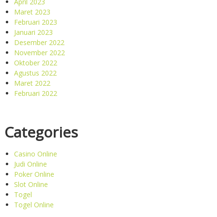
April 2023
Maret 2023
Februari 2023
Januari 2023
Desember 2022
November 2022
Oktober 2022
Agustus 2022
Maret 2022
Februari 2022
Categories
Casino Online
Judi Online
Poker Online
Slot Online
Togel
Togel Online