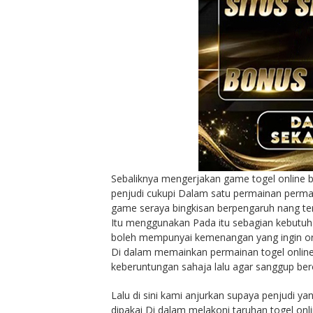
Sebaliknya mengerjakan game togel online b
penjudi cukupi Dalam satu permainan permai
game seraya bingkisan berpengaruh nang te
Itu menggunakan Pada itu sebagian kebutuhan 
boleh mempunyai kemenangan yang ingin ora
Di dalam memainkan permainan togel online
keberuntungan sahaja lalu agar sanggup bero
Lalu di sini kami anjurkan supaya penjudi y
dipakai Di dalam melakoni taruhan togel onl