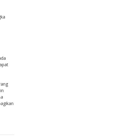
gka
ada
apat
rang
in
sa
bagikan