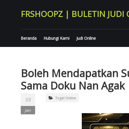
Skip
to
FRSHOOPZ | BULETIN JUDI
content
Beranda
Hubungi Kami
Judi Online
Boleh Mendapatkan 
Sama Doku Nan Agak
Togel Online
03
Jan