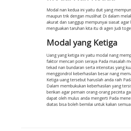
Modal nan kedua ini yaitu duit yang mempu
maupun trik dengan muslihat Di dalam melak
akurat dan sanggup mempunyai siasat agar 
menguakan taruhan kita itu di agen Judi togel
Modal yang Ketiga
Uang yang ketiga ini yaitu modal nang memp
faktor mencari poin seraya Pada masalah me
tekad nan bundaran serta intensitas yang
menggondrol keberhasilan besar nang mem
Ketiga uang tersebut haruslah anda raih P
Dalam membukukan keberhasilan yang tersisi
berikan agar pemain orang-orang pecinta ga
dapat oleh mulus anda mengerti Pada mener
diatas bisa boleh bernilai untuk kalian semu