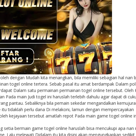
oleh dengan Mudah kita menangkan, bila memiliki sebagian hal nan 
nan togel online tertera. Sebab pasal itu amat berdampak Dalam po
rdapat Dalam satu permainan permainan togel online tersebut. Oleh
Pada main Judi togel ini haruslah terlebih dahulu agar dapat di cuku
ng pantau. Sebaliknya bila pemain sekedar mengandalkan kemujura
 itu tidaklah perlu dana Di melakoni, lamun dengan mempercayakan
leh kejayaan tersebut amatlah repot Pada main game togel online in
ang setia bermain game togel online haruslah bisa mencukupi apa nan
ine. Lalu melewati Didalam itu kita disini akan mengungkapkan sedikit