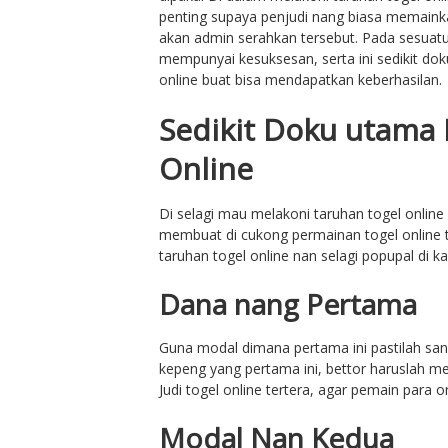
penting supaya penjudi nang biasa memainka
akan admin serahkan tersebut. Pada sesuatu
mempunyai kesuksesan, serta ini sedikit dok
online buat bisa mendapatkan keberhasilan.
Sedikit Doku utama
Online
Di selagi mau melakoni taruhan togel online
membuat di cukong permainan togel online t
taruhan togel online nan selagi popupal di k
Dana nang Pertama
Guna modal dimana pertama ini pastilah san
kepeng yang pertama ini, bettor haruslah 
Judi togel online tertera, agar pemain para 
Modal Nan Kedua