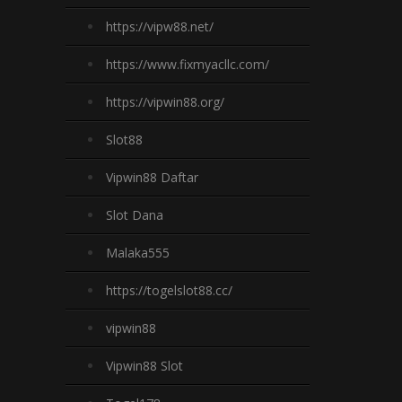
https://vipw88.net/
https://www.fixmyacllc.com/
https://vipwin88.org/
Slot88
Vipwin88 Daftar
Slot Dana
Malaka555
https://togelslot88.cc/
vipwin88
Vipwin88 Slot