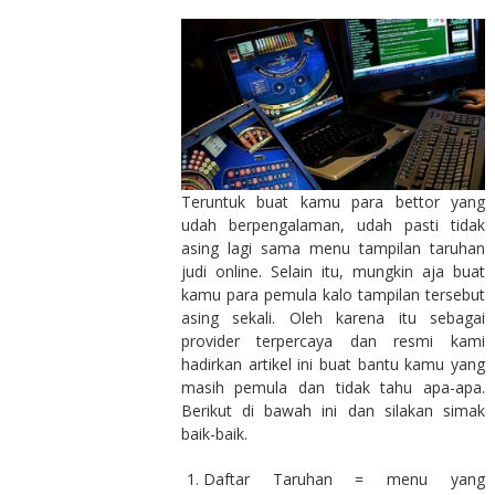
Teruntuk buat kamu para bettor yang
udah berpengalaman, udah pasti tidak
asing lagi sama menu tampilan taruhan
judi online. Selain itu, mungkin aja buat
kamu para pemula kalo tampilan tersebut
asing sekali. Oleh karena itu sebagai
provider terpercaya dan resmi kami
hadirkan artikel ini buat bantu kamu yang
masih pemula dan tidak tahu apa-apa.
Berikut di bawah ini dan silakan simak
baik-baik.
Daftar Taruhan = menu yang