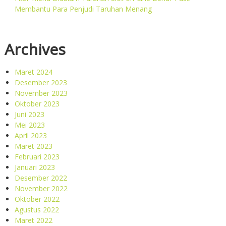
Membantu Para Penjudi Taruhan Menang
Archives
Maret 2024
Desember 2023
November 2023
Oktober 2023
Juni 2023
Mei 2023
April 2023
Maret 2023
Februari 2023
Januari 2023
Desember 2022
November 2022
Oktober 2022
Agustus 2022
Maret 2022