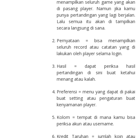
menampilkan seluruh game yang akan
di pasang player. Namun jika kamu
punya pertandingan yang lagi berjalan.
Lalu semua itu akan di tampilkan
secara langsung di sana.
Pernyataan = bisa menampilkan
seluruh record atau catatan yang di
lakukan oleh player selama login.
Hasil = dapat periksa hasil
pertandingan di sini buat ketahui
menang atau kalah.
Preferensi = menu yang dapat di pakai
buat setting atau pengaturan buat
kenyamanan player.
Kolom = tempat di mana kamu bisa
periksa akun atau username.
Kredit Taruhan = jumlah koin atau