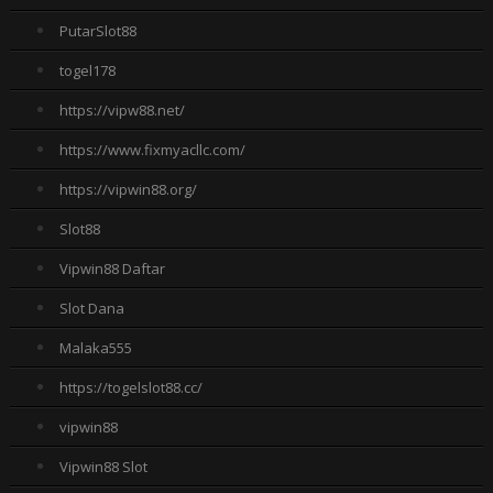
PutarSlot88
togel178
https://vipw88.net/
https://www.fixmyacllc.com/
https://vipwin88.org/
Slot88
Vipwin88 Daftar
Slot Dana
Malaka555
https://togelslot88.cc/
vipwin88
Vipwin88 Slot