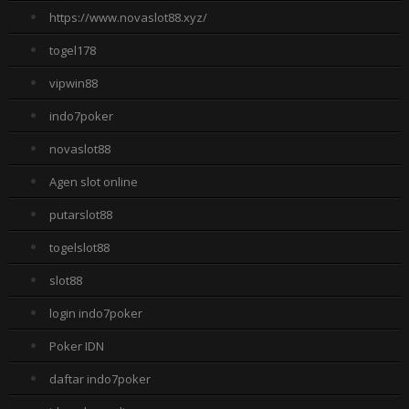
https://www.novaslot88.xyz/
togel178
vipwin88
indo7poker
novaslot88
Agen slot online
putarslot88
togelslot88
slot88
login indo7poker
Poker IDN
daftar indo7poker