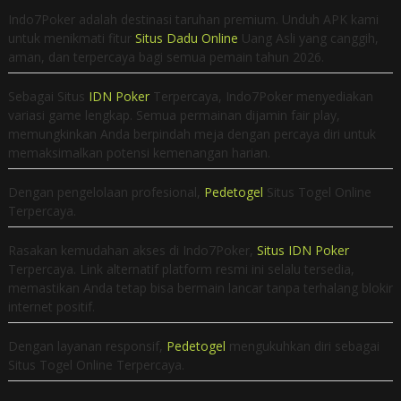
Indo7Poker adalah destinasi taruhan premium. Unduh APK kami
untuk menikmati fitur
Situs Dadu Online
Uang Asli yang canggih,
aman, dan terpercaya bagi semua pemain tahun 2026.
Sebagai Situs
IDN Poker
Terpercaya, Indo7Poker menyediakan
variasi game lengkap. Semua permainan dijamin fair play,
memungkinkan Anda berpindah meja dengan percaya diri untuk
memaksimalkan potensi kemenangan harian.
Dengan pengelolaan profesional,
Pedetogel
Situs Togel Online
Terpercaya.
Rasakan kemudahan akses di Indo7Poker,
Situs IDN Poker
Terpercaya. Link alternatif platform resmi ini selalu tersedia,
memastikan Anda tetap bisa bermain lancar tanpa terhalang blokir
internet positif.
Dengan layanan responsif,
Pedetogel
mengukuhkan diri sebagai
Situs Togel Online Terpercaya.