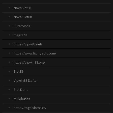
NovaSlot88
Nova Slot88
PutarSlot88
togel178
https://vipw88.net/
https://www.fixmyacllc.com/
https://vipwin88.org/
Slot88
Vipwin88 Daftar
Slot Dana
Malaka555
https://togelslot88.cc/