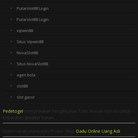
Putarslot88 Login
Putarslot88 Login
vipwin88
Situs Vipwin88
NovaSlot88
Situs NovaSlot88
agen bola
slot88
slot gacor
Pedetogel
menyediakan Pengeluaran Toto Macau Hari Ini untuk
kebutuhan prediksi harian.
Sistem acak murni Indo7Poker Situs
Dadu Online Uang Asli
.