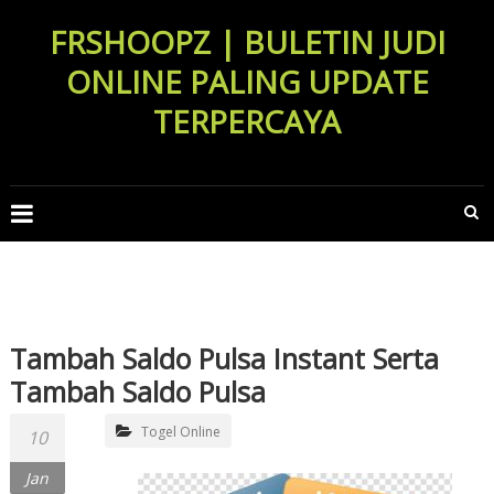
Skip
FRSHOOPZ | BULETIN JUDI
to
content
ONLINE PALING UPDATE
TERPERCAYA
Tambah Saldo Pulsa Instant Serta
Tambah Saldo Pulsa
Togel Online
10
Jan