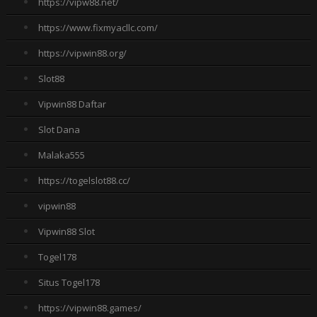
https://vipw88.net/
https://www.fixmyacllc.com/
https://vipwin88.org/
Slot88
Vipwin88 Daftar
Slot Dana
Malaka555
https://togelslot88.cc/
vipwin88
Vipwin88 Slot
Togel178
Situs Togel178
https://vipwin88.games/