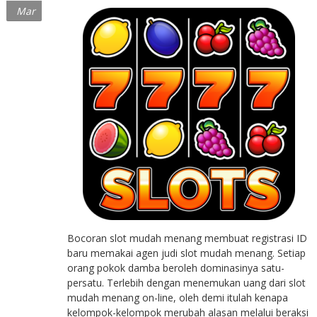
Mar
Bocoran slot mudah menang membuat registrasi ID
baru memakai agen judi slot mudah menang. Setiap
orang pokok damba beroleh dominasinya satu-
persatu. Terlebih dengan menemukan uang dari slot
mudah menang on-line, oleh demi itulah kenapa
kelompok-kelompok merubah alasan melalui beraksi