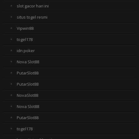
slot gacor hari ini
situs togel resmi
Vipwin88
togel178
idn poker
Nova Slot88
PutarSlot88
PutarSlot88
NovaSlot88
Nova Slot88
PutarSlot88
togel178