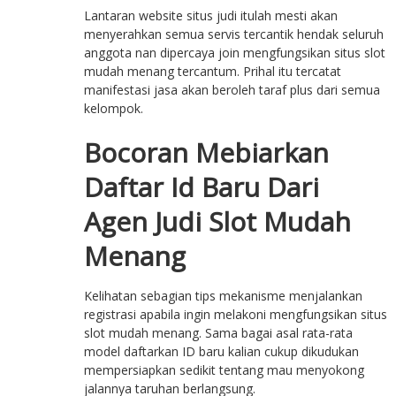
Lantaran website situs judi itulah mesti akan
menyerahkan semua servis tercantik hendak seluruh
anggota nan dipercaya join mengfungsikan situs slot
mudah menang tercantum. Prihal itu tercatat
manifestasi jasa akan beroleh taraf plus dari semua
kelompok.
Bocoran Mebiarkan
Daftar Id Baru Dari
Agen Judi Slot Mudah
Menang
Kelihatan sebagian tips mekanisme menjalankan
registrasi apabila ingin melakoni mengfungsikan situs
slot mudah menang. Sama bagai asal rata-rata
model daftarkan ID baru kalian cukup dikudukan
mempersiapkan sedikit tentang mau menyokong
jalannya taruhan berlangsung.