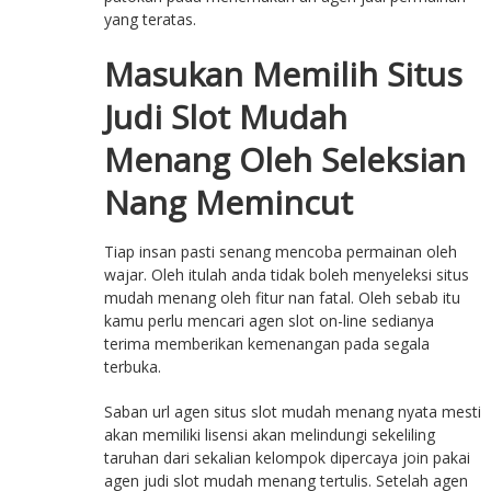
yang teratas.
Masukan Memilih Situs
Judi Slot Mudah
Menang Oleh Seleksian
Nang Memincut
Tiap insan pasti senang mencoba permainan oleh
wajar. Oleh itulah anda tidak boleh menyeleksi situs
mudah menang oleh fitur nan fatal. Oleh sebab itu
kamu perlu mencari agen slot on-line sedianya
terima memberikan kemenangan pada segala
terbuka.
Saban url agen situs slot mudah menang nyata mesti
akan memiliki lisensi akan melindungi sekeliling
taruhan dari sekalian kelompok dipercaya join pakai
agen judi slot mudah menang tertulis. Setelah agen