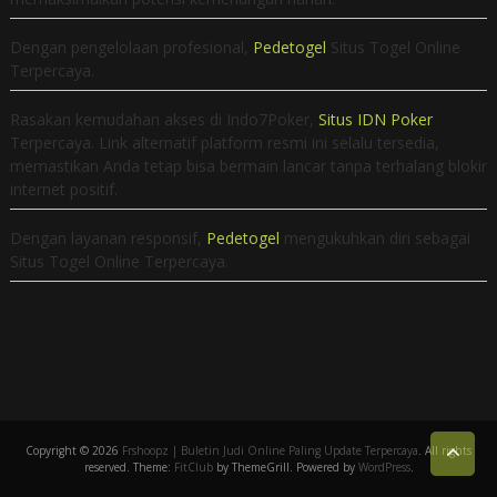
Dengan pengelolaan profesional,
Pedetogel
Situs Togel Online
Terpercaya.
Rasakan kemudahan akses di Indo7Poker,
Situs IDN Poker
Terpercaya. Link alternatif platform resmi ini selalu tersedia,
memastikan Anda tetap bisa bermain lancar tanpa terhalang blokir
internet positif.
Dengan layanan responsif,
Pedetogel
mengukuhkan diri sebagai
Situs Togel Online Terpercaya.
Copyright © 2026
Frshoopz | Buletin Judi Online Paling Update Terpercaya
. All rights
reserved. Theme:
FitClub
by ThemeGrill. Powered by
WordPress
.