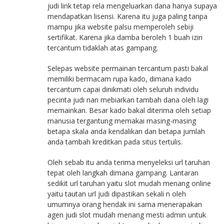
judi link tetap rela mengeluarkan dana hanya supaya
mendapatkan lisensi. Karena itu juga paling tanpa
mampu jika website palsu memperoleh sebiji
sertifikat. Karena jika damba beroleh 1 buah izin
tercantum tidaklah atas gampang.
Selepas website permainan tercantum pasti bakal
memiliki bermacam rupa kado, dimana kado
tercantum capai dinikmati oleh seluruh individu
pecinta judi nan mebiarkan tambah dana oleh lagi
memainkan. Besar kado bakal diterima oleh setiap
manusia tergantung memakai masing-masing
betapa skala anda kendalikan dan betapa jumlah
anda tambah kreditkan pada situs tertulis.
Oleh sebab itu anda terima menyeleksi url taruhan
tepat oleh langkah dimana gampang. Lantaran
sedikit url taruhan yaitu slot mudah menang online
yaitu tautan url judi dipastikan sekali n oleh
umumnya orang hendak ini sama menerapakan
agen judi slot mudah menang mesti admin untuk